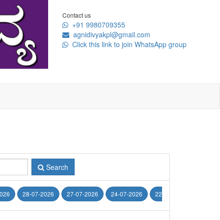
Contact us
+91 9980709355
agnidivyakpl@gmail.com
Click this link to join WhatsApp group
Search
2026
28-07-2026
27-07-2026
24-07-2026
22-07-2026
21-07-