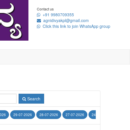
Contact us
+91 9980709355
agnidivyakpl@gmail.com
Click this link to join WhatsApp group
Search
2026
29-07-2026
28-07-2026
27-07-2026
24-07-2026
22-07-