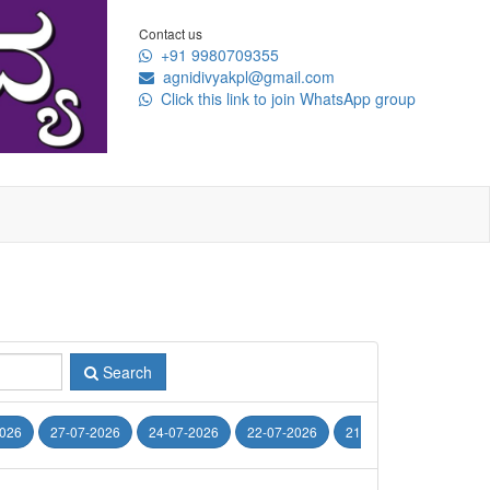
Contact us
+91 9980709355
agnidivyakpl@gmail.com
Click this link to join WhatsApp group
Search
2026
27-07-2026
24-07-2026
22-07-2026
21-07-2026
20-07-