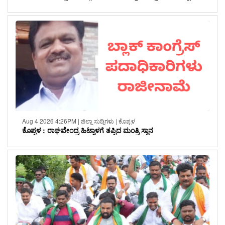
Aug 4 2026 4:26PM | ಜಿಲ್ಲಾ ಸುದ್ದಿಗಳು | ಕೊಪ್ಪಳ
ಕೊಪ್ಪಳ : ರಾಘವೇಂದ್ರ ಹಿಟ್ನಾಳಗೆ ತಪ್ಪಿದ ಮಂತ್ರಿ ಸ್ಥಾನ