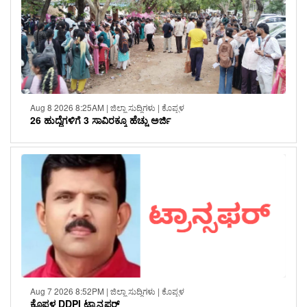
Aug 8 2026 8:25AM | ಜಿಲ್ಲಾ ಸುದ್ದಿಗಳು | ಕೊಪ್ಪಳ
26 ಹುದ್ದೆಗಳಿಗೆ 3 ಸಾವಿರಕ್ಕೂ ಹೆಚ್ಚು ಅರ್ಜಿ
Aug 7 2026 8:52PM | ಜಿಲ್ಲಾ ಸುದ್ದಿಗಳು | ಕೊಪ್ಪಳ
ಕೊಪ್ಪಳ DDPI ಟ್ರಾನ್ಸಫರ್