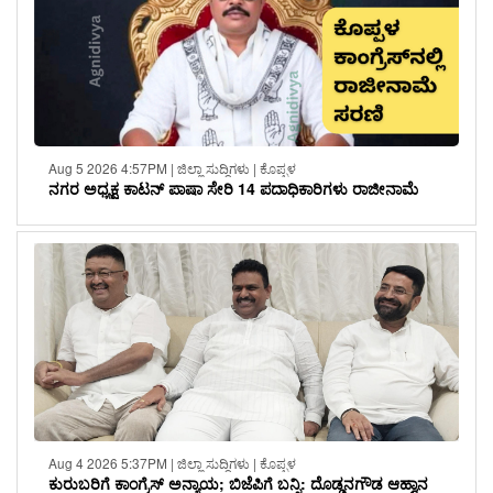
Aug 5 2026 4:57PM | ಜಿಲ್ಲಾ ಸುದ್ದಿಗಳು | ಕೊಪ್ಪಳ
ನಗರ ಅಧ್ಯಕ್ಷ ಕಾಟನ್ ಪಾಷಾ ಸೇರಿ 14 ಪದಾಧಿಕಾರಿಗಳು ರಾಜೀನಾಮೆ
Aug 4 2026 5:37PM | ಜಿಲ್ಲಾ ಸುದ್ದಿಗಳು | ಕೊಪ್ಪಳ
ಕುರುಬರಿಗೆ ಕಾಂಗ್ರೆಸ್ ಅನ್ಯಾಯ; ಬಿಜೆಪಿಗೆ ಬನ್ನಿ: ದೊಡ್ಡನಗೌಡ ಆಹ್ವಾನ