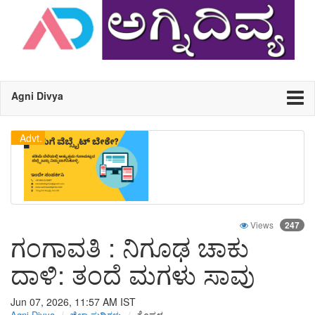
Agni Divya
Advt.
Views
247
ಗಂಗಾವತಿ : ನಿಗೂಢ ಚಾಕು
ದಾಳಿ: ತಂದೆ ಮಗಳು ಸಾವು
Jun 07, 2026, 11:57 AM
IST
Agni Divya
ಜಿಲ್ಲಾ ಸುದ್ದಿಗಳು
ಕೊಪ್ಪಳ