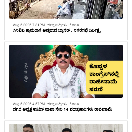
Aug 5 2026 7:31PM | ಜಿಲ್ಲಾ ಸುದ್ದಿಗಳು | ಕೊಪ್ಪಳ
ಸಿಸಿಟಿವಿ ಕ್ಯಾಮರಾಗೆ ಅಡ್ಡವಾದ ಬ್ಯಾನರ್ : ನಗರಸಭೆ ನಿರ್ಲಕ್ಷ್ಯ
Aug 5 2026 4:57PM | ಜಿಲ್ಲಾ ಸುದ್ದಿಗಳು | ಕೊಪ್ಪಳ
ನಗರ ಅಧ್ಯಕ್ಷ ಕಾಟನ್ ಪಾಷಾ ಸೇರಿ 14 ಪದಾಧಿಕಾರಿಗಳು ರಾಜೀನಾಮೆ