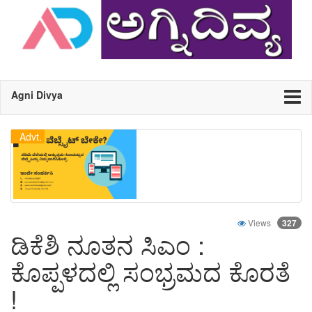
Agni Divya
Advt.
Views
327
ಡಿಕೆಶಿ ನೂತನ ಸಿಎಂ :
ಕೊಪ್ಪಳದಲ್ಲಿ ಸಂಭ್ರಮದ ಕೊರತೆ
!