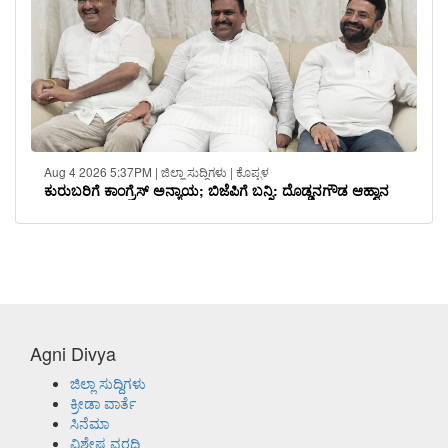
Aug 4 2026 5:37PM | ಜಿಲ್ಲಾ ಸುದ್ದಿಗಳು | ಕೊಪ್ಪಳ
ಕುರುಬರಿಗೆ ಕಾಂಗ್ರೆಸ್ ಅನ್ಯಾಯ; ಬಿಜೆಪಿಗೆ ಬನ್ನಿ: ದೊಡ್ಡನಗೌಡ ಆಹ್ವಾನ
Agni Divya
ಜಿಲ್ಲಾ ಸುದ್ದಿಗಳು
ಕ್ರೀಡಾ ವಾರ್ತೆ
ಸಿನೆಮಾ
ವಿಶೇಷ ವರದಿ