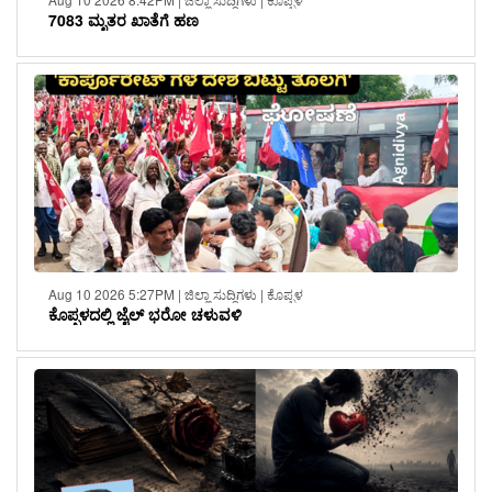
7083 ಮೃತರ ಖಾತೆಗೆ ಹಣ
Aug 10 2026 5:27PM | ಜಿಲ್ಲಾ ಸುದ್ದಿಗಳು | ಕೊಪ್ಪಳ
ಕೊಪ್ಪಳದಲ್ಲಿ ಜೈಲ್ ಭರೋ ಚಳುವಳಿ