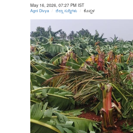
May 16, 2026, 07:27 PM
IST
Agni Divya
ಜಿಲ್ಲಾ ಸುದ್ದಿಗಳು
ಕೊಪ್ಪಳ