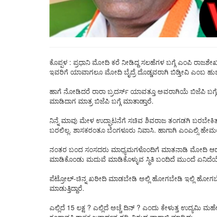
ಕೊಪ್ಪಳ : ಪ್ರಧಾನಿ ಮೋದಿ ಕರೆ ನೀಡಿದ್ದ ಸಲಹೆಗಳ ಬಗ್ಗೆ ಎಂಪಿ ರಾಜಶೇಖ
ಇವರಿಗೆ ಯಾವಾಗಲೂ ಮೋದಿ ಬೈದ್ರೆ ದೊಡ್ಡವರಾಗಿ ಬಿಡ್ತೀವಿ ಎಂಬ ಹುಚ್ಚ
ಹಾಗೆ ನೋಡಿದರೆ ರಾರಾ ಬ್ರದರ್ಸ್ ಯಾವತ್ತೂ ಅವರಾಗಿಯೆ ಬಿಜೆಪಿ ಬಗ್
ಮಾಡಿದಾಗ ಮಾತ್ರ ಬಿಜೆಪಿ ಬಗ್ಗೆ ಮಾತಾಡ್ತಾರೆ.
ನಿನ್ನೆ ಮಾವು ಮೇಳ ಉದ್ಘಾಟನೆಗೆ ಸಚಿವ ಶಿವರಾಜ ತಂಗಡಗಿ ಬರಬೇಕಿತ್
ಬರಲಿಲ್ಲ. ಶಾಸಕರಂತೂ ಬೆಂಗಳೂರು ನಿವಾಸಿ.‌ ಹಾಗಾಗಿ ಎಂಎಲ್ಸಿ ಹ
ನಂತರ ಬಂದ ಸಂಸದರು ಮಾಧ್ಯಮಗಳೊಂದಿಗೆ ಮಾತನಾಡಿ ಮೋದಿ ಆಡಳಿತ
ಮಾಡಿಕೊಂಡು ಮದುವೆ ಮಾಡಿಕೊಳ್ಳುವ ಸ್ಥಿತಿ ಬಂದಿದೆ ಮುಂದೆ ಏನಿದ
ಪೆಟ್ರೋಲ್-ಚಿನ್ನ ಖರೀದಿ ಮಾಡಬೇಡಿ ಅಲ್ಲಿ ಹೋಗಬೇಡಿ ಇಲ್ಲಿ ಹ
ಮಾಡುತ್ತಿದ್ದಾರೆ.
ಎಲ್ಲಿದೆ 15 ಲಕ್ಷ ? ಎಲ್ಲಿದೆ ಅಚ್ಚೆ ದಿನ್ ? ಎಂದು ಕೇಳುತ್ತ ಉದ್ಯಮಿ 