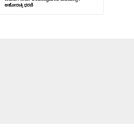
ಅಹೋರಾತ್ರಿ ಧರಣಿ