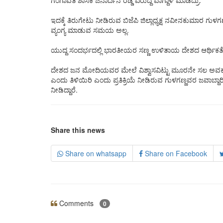
ಗಂಗಾವತಿ ಶಾಸಕ ಜನಾರ್ದನ ರಡ್ಡಿ ವಿರುದ್ದ ವಾಗ್ದಾಳಿ ಮಾಡಿದ್ರು.
ಇದಕ್ಕೆ ತಿರುಗೇಟು ನೀಡಿರುವ ಬಿಜೆಪಿ ಜಿಲ್ಲಾಧ್ಯಕ್ಷ ನವೀನಕುಮಾರ ಗ
ವ್ಯಂಗ್ಯ ಮಾಡುವ ಸಮಯ ಅಲ್ಲ.
ಯುದ್ದ ಸಂದರ್ಭದಲ್ಲಿ ಭಾರತೀಯರ ಸಣ್ಣ ಉಳಿತಾಯ ದೇಶದ ಆರ್ಥಿಕತೆಯ
ದೇಶದ ಜನ ಮೋದಿಯವರ ಮೇಲೆ ವಿಶ್ವಾಸವಿಟ್ಟು ಮೂರನೇ ಸಲ ಅವಕಾಶ 
ಎಂದು ತಿಳಿಯಿರಿ ಎಂದು ಪ್ರತಿಕ್ರಿಯೆ ನೀಡಿರುವ ಗುಳಗಣ್ಣವರ ಜವಾಬ್ದಾರ
ನೀಡಿದ್ದಾರೆ.
Share this news
Share on whatsapp
Share on Facebook
Comments
0