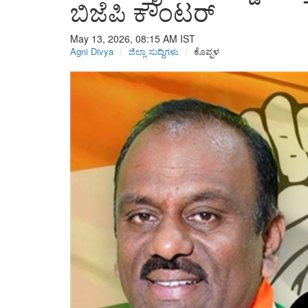
ಬಿಜೆಪಿ ಕೌಂಟರ್
May 13, 2026, 08:15 AM
IST
Agni Divya
ಜಿಲ್ಲಾ ಸುದ್ದಿಗಳು
ಕೊಪ್ಪಳ