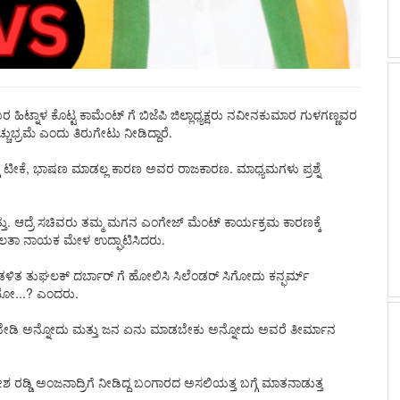
ರ ಹಿಟ್ನಾಳ ಕೊಟ್ಟ ಕಾಮೆಂಟ್ ಗೆ ಬಿಜೆಪಿ ಜಿಲ್ಲಾಧ್ಯಕ್ಷರು ನವೀನಕುಮಾರ ಗುಳಗಣ್ಣವರ
ುಭ್ರಮೆ ಎಂದು ತಿರುಗೇಟು ನೀಡಿದ್ದಾರೆ.
ಗೆ ಟೀಕೆ, ಭಾಷಣ ಮಾಡಲ್ಲ ಕಾರಣ ಅವರ ರಾಜಕಾರಣ.‌ ಮಾಧ್ಯಮಗಳು ಪ್ರಶ್ನೆ
ತು. ಆದ್ರೆ ಸಚಿವರು ತಮ್ಮ ಮಗನ ಎಂಗೇಜ್ ಮೆಂಟ್ ಕಾರ್ಯಕ್ರಮ ಕಾರಣಕ್ಕೆ
ೇಮಲತಾ ನಾಯಕ ಮೇಳ ಉದ್ಘಾಟಿಸಿದರು.
 ತುಘಲಕ್ ದರ್ಬಾರ್ ಗೆ ಹೋಲಿಸಿ ಸಿಲೆಂಡರ್ ಸಿಗೋದು ಕನ್ಫರ್ಮ್
ೆಯೋ...? ಎಂದರು.
ೋಗಬೇಡಿ ಅನ್ನೋದು ಮತ್ತು ಜನ ಏನು ಮಾಡಬೇಕು ಅನ್ನೋದು ಅವರೆ ತೀರ್ಮಾನ
ಮಹೇಶ ರಡ್ಡಿ ಅಂಜನಾದ್ರಿಗೆ ನೀಡಿದ್ದ ಬಂಗಾರದ ಅಸಲಿಯತ್ತ ಬಗ್ಗೆ ಮಾತನಾಡುತ್ತ