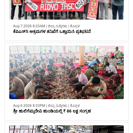
Aug 7 2026 8:23AM | ಜಿಲ್ಲಾ ಸುದ್ದಿಗಳು | ಕೊಪ್ಪಳ
ಕೆಪಿಎಸ್‌ಸಿ ಅಕ್ರಮಗಳ ತನಿಖೆಗೆ ಒತ್ತಾಯಿಸಿ ಪ್ರತಿಭಟನೆ
Aug 6 2026 8:23PM | ಜಿಲ್ಲಾ ಸುದ್ದಿಗಳು | ಕೊಪ್ಪಳ
ಶ್ರೀ ಹುಲಿಗೆಮ್ಮದೇವಿ ಹುಂಡಿಯಲ್ಲಿ ₹ 86 ಲಕ್ಷ ಸಂಗ್ರಹ