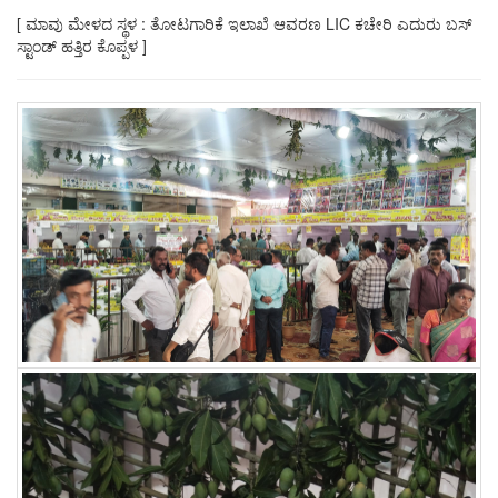
[ ಮಾವು ಮೇಳದ ಸ್ಥಳ : ತೋಟಗಾರಿಕೆ ಇಲಾಖೆ ಆವರಣ LIC ಕಚೇರಿ ಎದುರು ಬಸ್
ಸ್ಟಾಂಡ್ ಹತ್ತಿರ ಕೊಪ್ಪಳ ]