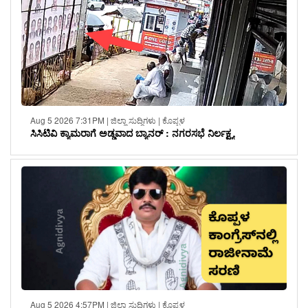
Aug 5 2026 7:31PM | ಜಿಲ್ಲಾ ಸುದ್ದಿಗಳು | ಕೊಪ್ಪಳ
ಸಿಸಿಟಿವಿ ಕ್ಯಾಮರಾಗೆ ಅಡ್ಡವಾದ ಬ್ಯಾನರ್ : ನಗರಸಭೆ ನಿರ್ಲಕ್ಷ್ಯ
Aug 5 2026 4:57PM | ಜಿಲ್ಲಾ ಸುದ್ದಿಗಳು | ಕೊಪ್ಪಳ