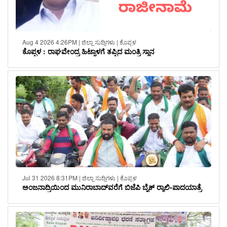
Aug 4 2026 4:26PM | ಜಿಲ್ಲಾ ಸುದ್ದಿಗಳು | ಕೊಪ್ಪಳ
ಕೊಪ್ಪಳ : ರಾಘವೇಂದ್ರ ಹಿಟ್ನಾಳಗೆ ತಪ್ಪಿದ ಮಂತ್ರಿ ಸ್ಥಾನ
Jul 31 2026 8:31PM | ಜಿಲ್ಲಾ ಸುದ್ದಿಗಳು | ಕೊಪ್ಪಳ
ಅಂಜನಾದ್ರಿಯಿಂದ ಮುನಿರಾಬಾದ್‌ವರೆಗೆ ಬಿಜೆಪಿ ಬೈಕ್ ರ‍್ಯಾಲಿ-ಪಾದಯಾತ್ರೆ