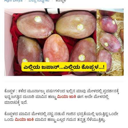
ಕೊಪ್ಪಳ : ಕಳೆದ ಮೂರ್ನಾಲ್ಕು ವರ್ಷಗಳಿಂದ ಇಲ್ಲಿನ ಮಾವು ಮೇಳದಲ್ಲಿ ಪ್ರದರ್ಶನಕ್ಕೆ
ಇದ್ದ ಜಗತ್ತಿನ ದುಬಾರಿ ಮಾವಿನ ಹಣ್ಣು
ಮಿಯಾ
ಜಾಕಿ
ಈಗ ಅದೇ ಮೇಳದಲ್ಲಿ
ಮಾರಾಟಕ್ಕೆ ಇದೆ.
ಕೊಪ್ಪಳದ ಮಾವಿನ ಮೇಳದಲ್ಲಿ ನಟ್ಟ ನಡುವೆ ಗಾಜಿನ ಭದ್ರತೆಯಲ್ಲಿ ಇರುತ್ತಿದ್ದ ಒಂದೇ
ಒಂದು
ಮಿಯಾ
ಜಾಕಿ
ಮಾವಿನ ಹಣ್ಣು ಎಲ್ಲರ ಗಮನ ತನ್ನತ್ತ ಸೆಳೆಯುತ್ತಿತ್ತು.