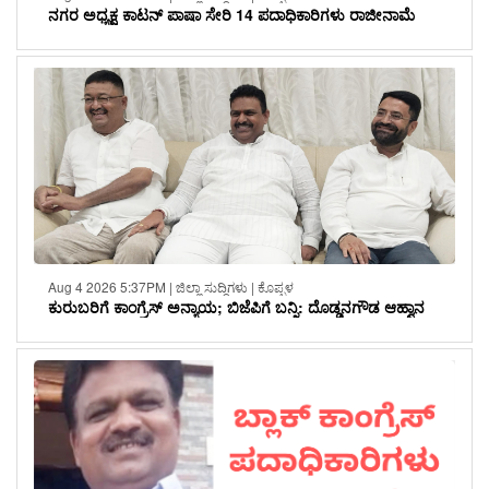
ನಗರ ಅಧ್ಯಕ್ಷ ಕಾಟನ್ ಪಾಷಾ ಸೇರಿ 14 ಪದಾಧಿಕಾರಿಗಳು ರಾಜೀನಾಮೆ
Aug 4 2026 5:37PM | ಜಿಲ್ಲಾ ಸುದ್ದಿಗಳು | ಕೊಪ್ಪಳ
ಕುರುಬರಿಗೆ ಕಾಂಗ್ರೆಸ್ ಅನ್ಯಾಯ; ಬಿಜೆಪಿಗೆ ಬನ್ನಿ: ದೊಡ್ಡನಗೌಡ ಆಹ್ವಾನ