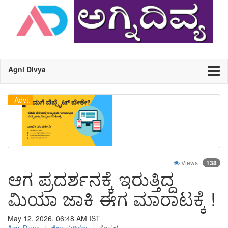
Agni Divya
Advt.
Views
138
ಆಗ ಪ್ರದರ್ಶನಕ್ಕೆ ಇರುತ್ತಿದ್ದ
ಮಿಯಾ ಜಾಕಿ ಈಗ ಮಾರಾಟಕ್ಕೆ !
May 12, 2026, 06:48 AM
IST
Agni Divya
ಜಿಲ್ಲಾ ಸುದ್ದಿಗಳು
ಕೊಪ್ಪಳ