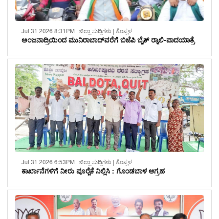
Jul 31 2026 8:31PM | ಜಿಲ್ಲಾ ಸುದ್ದಿಗಳು | ಕೊಪ್ಪಳ
ಅಂಜನಾದ್ರಿಯಿಂದ ಮುನಿರಾಬಾದ್‌ವರೆಗೆ ಬಿಜೆಪಿ ಬೈಕ್ ರ‍್ಯಾಲಿ-ಪಾದಯಾತ್ರೆ
Jul 31 2026 6:53PM | ಜಿಲ್ಲಾ ಸುದ್ದಿಗಳು | ಕೊಪ್ಪಳ
ಕಾರ್ಖಾನೆಗಳಿಗೆ ನೀರು ಪೂರೈಕೆ ನಿಲ್ಲಿಸಿ : ಗೊಂಡಬಾಳ ಆಗ್ರಹ