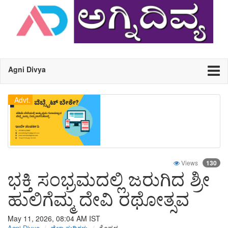
Agni Divya
Advt.
Views
130
ಭಕ್ತಿ ಸಂಭ್ರಮದಲ್ಲಿ ಜರುಗಿದ ಶ್ರೀ
ಹುಲಿಗೆಮ್ಮ ದೇವಿ ರಥೋತ್ಸವ
May 11, 2026, 08:04 AM
IST
Agni Divya
ಜಿಲ್ಲಾ ಸುದ್ದಿಗಳು
ಕೊಪ್ಪಳ