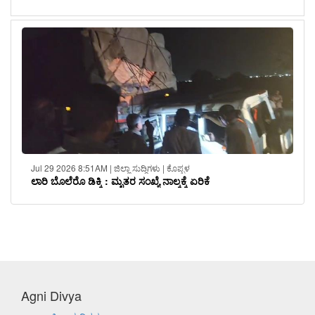
Jul 29 2026 8:51AM | ಜಿಲ್ಲಾ ಸುದ್ದಿಗಳು | ಕೊಪ್ಪಳ
ಲಾರಿ ಬೊಲೆರೊ ಡಿಕ್ಕಿ : ಮೃತರ ಸಂಖ್ಯೆ ನಾಲ್ಕಕ್ಕೆ ಏರಿಕೆ
Agni Divya