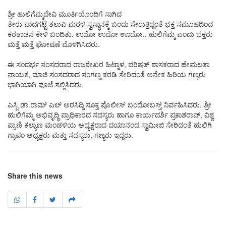
ಶ್ರೀ ಹುಲಿಗೆಮ್ಮ‌ದೇವಿ ಮೂರ್ತಿಯೊಂದಿಗೆ ಸಾಗಿದ
ತೇರು ಪಾದಗಟ್ಟೆ ತಲುಪಿ ಮರಳಿ ಸ್ವಸ್ಥಾನಕ್ಕೆ ಬಂದು ಸೇರುತ್ತಿದ್ದಂತೆ ಭಕ್ತ ಸಮೂಹದಿಂದ
ಕರತಾಡನ ಕೇಳಿ ಬಂದಿತು. ಉದೋ ಉದೋ ಊದೋ.. ಹುಲಿಗೆಮ್ಮ‌ ಎಂದು ಭಕ್ತರು
ಮತ್ತೆ ಮತ್ತೆ ಘೋಷಣೆ ಮೊಳಗಿಸಿದರು.
ಈ ಸಂದರ್ಭ ಸಂಸದರಾದ ರಾಜಶೇಖರ ಹಿಟ್ನಾಳ, ಪರಿಷತ್ ಶಾಸಕರಾದ ಹೇಮಲತಾ
ನಾಯಕ, ಮಾಜಿ ಸಂಸದರಾದ ಸಂಗಣ್ಣ ಕರಡಿ ಸೇರಿದಂತೆ ಅನೇಕ ಹಿರಿಯ ಗಣ್ಯರು
ಭಾಗಿಯಾಗಿ ಪೂಜೆ ಸಲ್ಲಿಸಿದರು.
ಎಸ್ಪಿ ಡಾ.ರಾಮ್ ಎಲ್ ಅರಸಿದ್ದಿ ಸೂಕ್ತ ಪೊಲೀಸ್ ಬಂದೋಬಸ್ತ್ ನಿರ್ವಹಿಸಿದರು. ಶ್ರೀ
ಹುಲಿಗೆಮ್ಮ ಅಭಿವೃದ್ಧಿ ಪ್ರಾಧಿಕಾರದ ಸದಸ್ಯರು ಹಾಗೂ ಕಾರ್ಯದರ್ಶಿ ಪ್ರಕಾಶರಾವ್, ವಿಶ್ವ
ಪ್ರಾಣಿ ಕಲ್ಯಾಣ ಮಂಡಳಿಯ ಅಧ್ಯಕ್ಷರಾದ ದಯಾನಂದ ಸ್ವಾಮೀಜಿ ಸೇರಿದಂತೆ ಹುಲಿಗಿ
ಗ್ರಾಪಂ ಅಧ್ಯಕ್ಷರು ಮತ್ತು ಸದಸ್ಯರು, ಗಣ್ಯರು ಇದ್ದರು.
Share this news