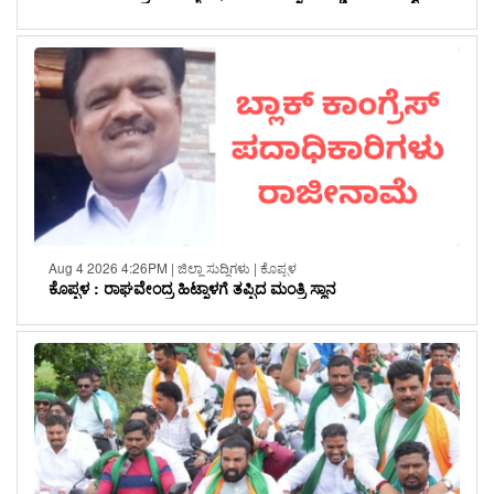
Aug 4 2026 4:26PM | ಜಿಲ್ಲಾ ಸುದ್ದಿಗಳು | ಕೊಪ್ಪಳ
ಕೊಪ್ಪಳ : ರಾಘವೇಂದ್ರ ಹಿಟ್ನಾಳಗೆ ತಪ್ಪಿದ ಮಂತ್ರಿ ಸ್ಥಾನ