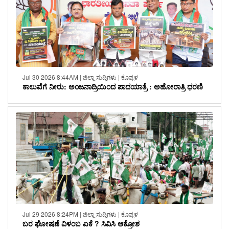
Jul 30 2026 8:44AM | ಜಿಲ್ಲಾ ಸುದ್ದಿಗಳು | ಕೊಪ್ಪಳ
ಕಾಲುವೆಗೆ ನೀರು: ಅಂಜನಾದ್ರಿಯಿಂದ ಪಾದಯಾತ್ರೆ : ಅಹೋರಾತ್ರಿ ಧರಣಿ
Jul 29 2026 8:24PM | ಜಿಲ್ಲಾ ಸುದ್ದಿಗಳು | ಕೊಪ್ಪಳ
ಬರ ಘೋಷಣೆ ವಿಳಂಬ ಏಕೆ ? ಸಿವಿಸಿ ಆಕ್ರೋಶ