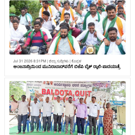
Jul 31 2026 8:31PM | ಜಿಲ್ಲಾ ಸುದ್ದಿಗಳು | ಕೊಪ್ಪಳ
ಅಂಜನಾದ್ರಿಯಿಂದ ಮುನಿರಾಬಾದ್‌ವರೆಗೆ ಬಿಜೆಪಿ ಬೈಕ್ ರ‍್ಯಾಲಿ-ಪಾದಯಾತ್ರೆ