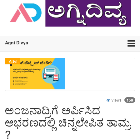
Agni Divya
Advt.
Views
158
ಅಂಜನಾದ್ರಿಗೆ ಅರ್ಪಿಸಿದ
ಆಭರಣದಲ್ಲಿ ಚಿನ್ನಲೇಪಿತ ತಾಮ್ರ
?