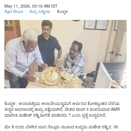
May 11, 2026, 03:16 AM
IST
Agni Divya
ಜಿಲ್ಲಾ ಸುದ್ದಿಗಳು
ಕೊಪ್ಪಳ
ಕೊಪ್ಪಳ : ಅಂಜನಾದ್ರಿಯ ಆಂಜನೇಯಸ್ವಾಮಿಗೆ ಅರ್ಪಿಸಿದ ಕೋಟ್ಯಾಂತರ ಬೆಲೆಯ
ಚಿನ್ಜದ ಆಭರಣದಲ್ಲಿ ತಾಮ್ರ ಪತ್ತೆಯಾಗಿದೆ. ದೇಶದ ಟಾಪ್ 3 ಕಂಪನಿಯಾದ AMR
ಮಾಲೀಕ ಮಹೇಶ್ ರಡ್ಡಿ ಹೀಗೆಕೆ ಮಾಡಿದರು ? ಎಂಬ ಪ್ರಶ್ನೆ ಉದ್ಭವಿಸಿದೆ.
ಮೇ 8 ರಂದು ಬೆಳಗಿನ ಜಾವ ನೆಲ್ಲೂರು ಮೂಲದ ಉದ್ಯಮಿ ಮಹೇಶ ರಡ್ಡಿ 2. 30