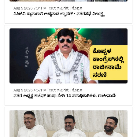
Aug 5 2026 7:31PM | ಜಿಲ್ಲಾ ಸುದ್ದಿಗಳು | ಕೊಪ್ಪಳ
ಸಿಸಿಟಿವಿ ಕ್ಯಾಮರಾಗೆ ಅಡ್ಡವಾದ ಬ್ಯಾನರ್ : ನಗರಸಭೆ ನಿರ್ಲಕ್ಷ್ಯ
Aug 5 2026 4:57PM | ಜಿಲ್ಲಾ ಸುದ್ದಿಗಳು | ಕೊಪ್ಪಳ
ನಗರ ಅಧ್ಯಕ್ಷ ಕಾಟನ್ ಪಾಷಾ ಸೇರಿ 14 ಪದಾಧಿಕಾರಿಗಳು ರಾಜೀನಾಮೆ