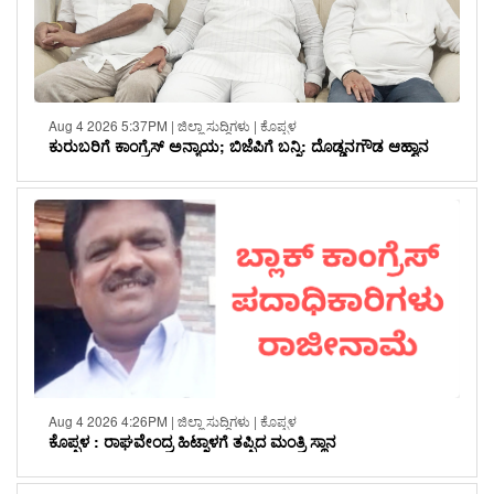
Aug 4 2026 5:37PM | ಜಿಲ್ಲಾ ಸುದ್ದಿಗಳು | ಕೊಪ್ಪಳ
ಕುರುಬರಿಗೆ ಕಾಂಗ್ರೆಸ್ ಅನ್ಯಾಯ; ಬಿಜೆಪಿಗೆ ಬನ್ನಿ: ದೊಡ್ಡನಗೌಡ ಆಹ್ವಾನ
Aug 4 2026 4:26PM | ಜಿಲ್ಲಾ ಸುದ್ದಿಗಳು | ಕೊಪ್ಪಳ
ಕೊಪ್ಪಳ : ರಾಘವೇಂದ್ರ ಹಿಟ್ನಾಳಗೆ ತಪ್ಪಿದ ಮಂತ್ರಿ ಸ್ಥಾನ