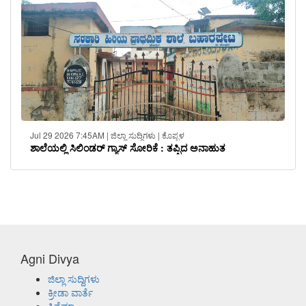
Jul 29 2026 7:45AM | ಜಿಲ್ಲಾ ಸುದ್ದಿಗಳು | ಕೊಪ್ಪಳ
ಶಾಲೆಯಲ್ಲಿ ಸಿಲಿಂಡರ್ ಗ್ಯಾಸ್ ಸೋರಿಕೆ : ತಪ್ಪಿದ ಅನಾಹುತ
Agni Divya
ಜಿಲ್ಲಾ ಸುದ್ದಿಗಳು
ಕ್ರೀಡಾ ವಾರ್ತೆ