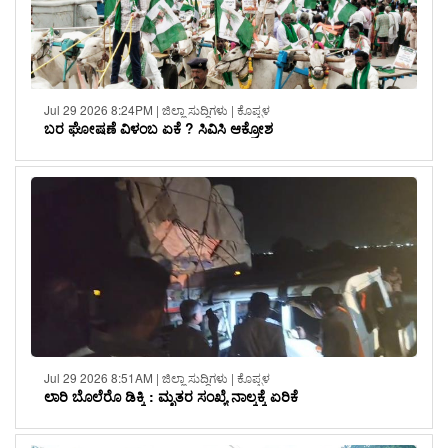
Jul 29 2026 8:24PM | ಜಿಲ್ಲಾ ಸುದ್ದಿಗಳು | ಕೊಪ್ಪಳ
ಬರ ಘೋಷಣೆ ವಿಳಂಬ ಏಕೆ ? ಸಿವಿಸಿ ಆಕ್ರೋಶ
Jul 29 2026 8:51AM | ಜಿಲ್ಲಾ ಸುದ್ದಿಗಳು | ಕೊಪ್ಪಳ
ಲಾರಿ ಬೊಲೆರೊ ಡಿಕ್ಕಿ : ಮೃತರ ಸಂಖ್ಯೆ ನಾಲ್ಕಕ್ಕೆ ಏರಿಕೆ