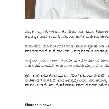
ಕೊಪ್ಪಳ : ಗ್ಯಾರಂಟಿಗಳಿಗೆ ಹಣ ಹೊಂದಿಸಲು ರಾಜ್ಯ ಸರಕಾರ ತಿಪ್ಪರಲ
ಅಪ್ರಪಸ್ತುತ ಎಂದು ಕಾನೂನು ಸಚಿವರಾದ ಹೆಚ್.ಕೆ.ಪಾಟೀಲರು ಹೇಳಿದ್
ಸಂಘಟನೆಯ ಜಿಲ್ಲಾ ಕಾರ್ಯದರ್ಶಿ ಶರಣು ಪಾಟೀಲ್ ಪ್ರಕಟಣೆ ನೀಡಿ 
ಸಮಾರಂಭದಲ್ಲಿ ಹೆಚ್. ಕೆ. ಪಾಟೀಲರು - ಮದ್ಯ ಮಾರಾಟದಿಂದ ರಾಜ್ಯಕ್ಕ
ಮದ್ಯಪಾನಕ್ಕಿಂತಲೂ ಗಾಂಜಾ, ಅಫೀಮು, ಡ್ರಗ್ ಸೇವನೆಯಿಂದ ತರುಣರು ಹೆ
ವರ್ಷದವರೆಗೂ ಬದುಕಬಹುದು ಎಂದು ಸಚಿವರು ಮದ್ಯಪಾನ ಪರ ವಹಿಸಿದ್
ಕೃಷಿ - ಕೂಲಿ ಕಾರ್ಮಿಕರ ಮದ್ಯದ ವ್ಯಸನದಿಂದ ಕುಟುಂಬಗಳು ಬೀದಿಗೆ ಬ
ನಾಚಿಕೆಗೇಡಿನ ಸಂಗತಿ. ನಿಜವಾದ ಅಭಿವೃದ್ಧಿ ಎಂದರೆ ಜನರ ಆರೋಗ್ಯ, ಶಿ
ಸಚಿವರು ಕೂಡಲೇ ತಮ್ಮ ಹೇಳಿಕೆ ವಾಪಸ್ ಪಡೆದು ಮದಪಾನ ನಿಷೇಧ ಮಾ
Share this news