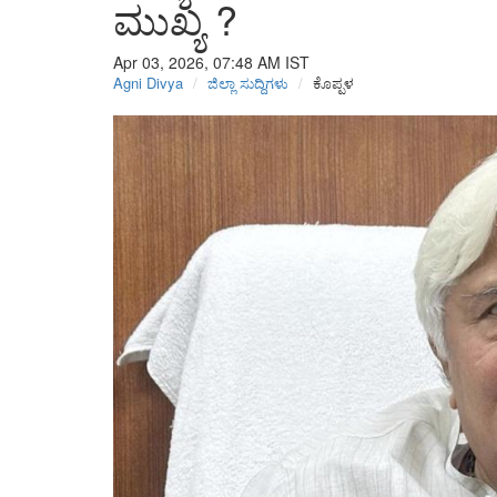
ಮುಖ್ಯ ?
Apr 03, 2026, 07:48 AM
IST
Agni Divya
ಜಿಲ್ಲಾ ಸುದ್ದಿಗಳು
ಕೊಪ್ಪಳ