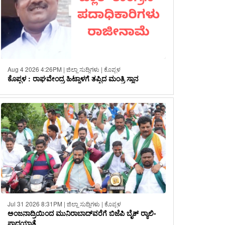
Aug 4 2026 4:26PM | ಜಿಲ್ಲಾ ಸುದ್ದಿಗಳು | ಕೊಪ್ಪಳ
ಕೊಪ್ಪಳ : ರಾಘವೇಂದ್ರ ಹಿಟ್ನಾಳಗೆ ತಪ್ಪಿದ ಮಂತ್ರಿ ಸ್ಥಾನ
Jul 31 2026 8:31PM | ಜಿಲ್ಲಾ ಸುದ್ದಿಗಳು | ಕೊಪ್ಪಳ
ಅಂಜನಾದ್ರಿಯಿಂದ ಮುನಿರಾಬಾದ್‌ವರೆಗೆ ಬಿಜೆಪಿ ಬೈಕ್ ರ‍್ಯಾಲಿ-
ಪಾದಯಾತ್ರೆ