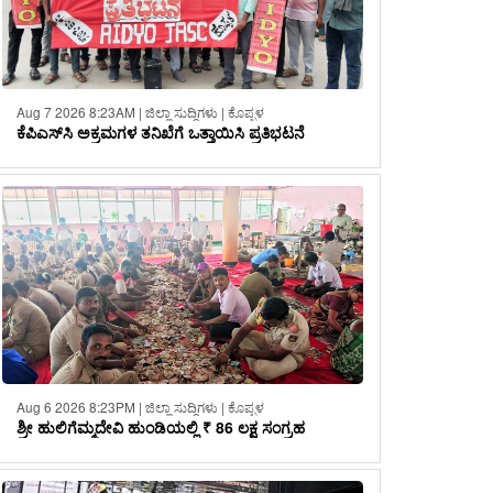
Aug 7 2026 8:23AM | ಜಿಲ್ಲಾ ಸುದ್ದಿಗಳು | ಕೊಪ್ಪಳ
ಕೆಪಿಎಸ್‌ಸಿ ಅಕ್ರಮಗಳ ತನಿಖೆಗೆ ಒತ್ತಾಯಿಸಿ ಪ್ರತಿಭಟನೆ
Aug 6 2026 8:23PM | ಜಿಲ್ಲಾ ಸುದ್ದಿಗಳು | ಕೊಪ್ಪಳ
ಶ್ರೀ ಹುಲಿಗೆಮ್ಮದೇವಿ ಹುಂಡಿಯಲ್ಲಿ ₹ 86 ಲಕ್ಷ ಸಂಗ್ರಹ