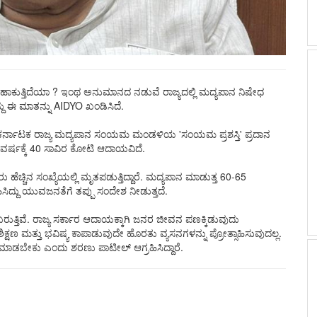
ಾಗ ಹಾಕುತ್ತಿದೆಯಾ ? ಇಂಥ ಅನುಮಾನದ ನಡುವೆ ರಾಜ್ಯದಲ್ಲಿ ಮದ್ಯಪಾನ ನಿಷೇಧ
ದು ಈ ಮಾತನ್ನು AIDYO ಖಂಡಿಸಿದೆ.
- ಕರ್ನಾಟಕ ರಾಜ್ಯ ಮದ್ಯಪಾನ ಸಂಯಮ ಮಂಡಳಿಯ 'ಸಂಯಮ ಪ್ರಶಸ್ತಿ' ಪ್ರದಾನ
ೆ ವರ್ಷಕ್ಕೆ 40 ಸಾವಿರ ಕೋಟಿ ಆದಾಯವಿದೆ.
ಚ್ಚಿನ ಸಂಖ್ಯೆಯಲ್ಲಿ ಮೃತಪಡುತ್ತಿದ್ದಾರೆ. ಮದ್ಯಪಾನ ಮಾಡುತ್ತ 60-65
ದು ಯುವಜನತೆಗೆ ತಪ್ಪು ಸಂದೇಶ ನೀಡುತ್ತದೆ.
ರುತ್ತಿವೆ. ರಾಜ್ಯ ಸರ್ಕಾರ ಆದಾಯಕ್ಕಾಗಿ ಜನರ ಜೀವನ ಪಣಕ್ಕಿಡುವುದು
ಕ್ಷಣ ಮತ್ತು ಭವಿಷ್ಯ ಕಾಪಾಡುವುದೇ ಹೊರತು ವ್ಯಸನಗಳನ್ನು ಪ್ರೋತ್ಸಾಹಿಸುವುದಲ್ಲ.
ಡಬೇಕು ಎಂದು ಶರಣು ಪಾಟೀಲ್ ಆಗ್ರಹಿಸಿದ್ದಾರೆ.‌