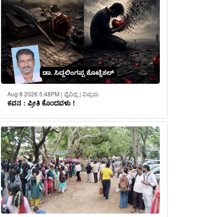
Aug 8 2026 5:48PM | ವೈವಿಧ್ಯ | ವಿಷ್ಮಯ
ಕವನ : ಪ್ರೀತಿ ಕೊಂದವಳು !