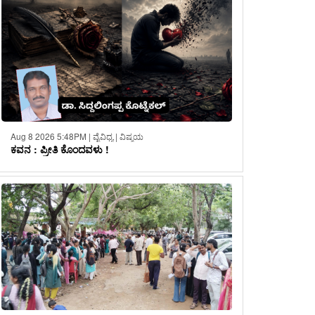
Aug 8 2026 5:48PM | ವೈವಿಧ್ಯ | ವಿಷ್ಮಯ
ಕವನ : ಪ್ರೀತಿ ಕೊಂದವಳು !