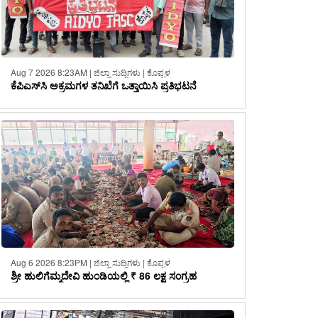
Aug 7 2026 8:23AM | ಜಿಲ್ಲಾ ಸುದ್ದಿಗಳು | ಕೊಪ್ಪಳ
ಕೆಪಿಎಸ್‌ಸಿ ಅಕ್ರಮಗಳ ತನಿಖೆಗೆ ಒತ್ತಾಯಿಸಿ ಪ್ರತಿಭಟನೆ
Aug 6 2026 8:23PM | ಜಿಲ್ಲಾ ಸುದ್ದಿಗಳು | ಕೊಪ್ಪಳ
ಶ್ರೀ ಹುಲಿಗೆಮ್ಮದೇವಿ ಹುಂಡಿಯಲ್ಲಿ ₹ 86 ಲಕ್ಷ ಸಂಗ್ರಹ