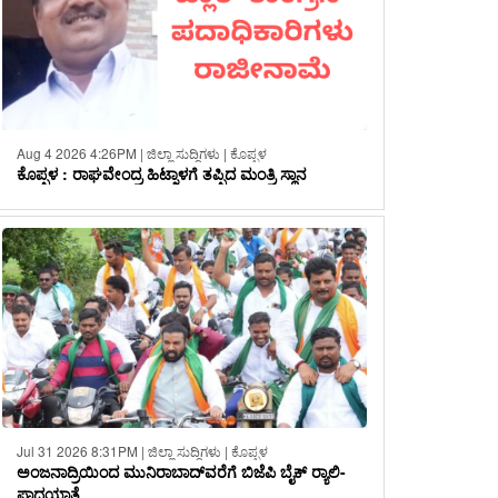
Aug 4 2026 4:26PM | ಜಿಲ್ಲಾ ಸುದ್ದಿಗಳು | ಕೊಪ್ಪಳ
ಕೊಪ್ಪಳ : ರಾಘವೇಂದ್ರ ಹಿಟ್ನಾಳಗೆ ತಪ್ಪಿದ ಮಂತ್ರಿ ಸ್ಥಾನ
Jul 31 2026 8:31PM | ಜಿಲ್ಲಾ ಸುದ್ದಿಗಳು | ಕೊಪ್ಪಳ
ಅಂಜನಾದ್ರಿಯಿಂದ ಮುನಿರಾಬಾದ್‌ವರೆಗೆ ಬಿಜೆಪಿ ಬೈಕ್ ರ‍್ಯಾಲಿ-
ಪಾದಯಾತ್ರೆ