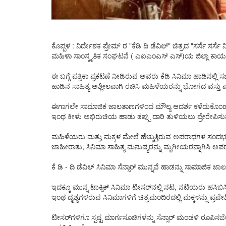
ಕೊಪ್ಪಳ : ನಿರ್ದೇಶಕ ಪ್ರೇಮ್ ರ "ಕೆಡಿ ದಿ ಡೆವಿಲ್" ಚಿತ್ರದ "ಸರ್ಸೆ ಸರ್
ಮಹಿಳಾ ಸಾಂಸ್ಕೃತಿಕ ಸಂಘಟನೆ ( ಎಐಎಂಎಸ್ ಎಸ್)ಯ ಜಿಲ್ಲಾ ಕಾರ್ಯದರ್ಶಿ
ಈ ಬಗ್ಗೆ ಪತ್ರಿಕಾ ಪ್ರಕಟಣೆ ನೀಡಿರುವ ಅವರು ಕೆಡಿ ಸಿನಿಮಾ ಹಾಡಿನಲ್ಲಿ
ಹಾಡಿನ ಸಾಹಿತ್ಯ ಅಶ್ಲೀಲವಾಗಿ ರಚಿಸಿ ಮಹಿಳೆಯರನ್ನು ಭೋಗದ ವಸ್ತು ಎಂಬಂ
ಈಗಾಗಲೇ ಸಾಮಾಜಿಕ ಜಾಲತಾಣಗಳಿಂದ ಮೌಲ್ಯ ಆದರ್ಶ ಕಳೆದುಕೊಂಡು, ವಿಕ
ಇಂಥ ಕೀಳು ಅಭಿರುಚಿಯ ಹಾಡು ತಪ್ಪು ದಾರಿ ತುಳಿಯಲು ಪ್ರೇರೇಪಿಸುವ
ಮಹಿಳೆಯರು ಮತ್ತು ಮಕ್ಕಳ ಮೇಲೆ ಹೆಚ್ಚುತ್ತಿರುವ ಅಪರಾಧಗಳ ಸಂದರ್ಭದ
ಜಾಹೀರಾತು, ಸಿನಿಮಾ ಸಾಹಿತ್ಯ ಮನುಷ್ಯರನ್ನು ಮೃಗೀಯರನ್ನಾಗಿಸಿ ಅಪರಾಧಗ
ಕೆ ಡಿ - ದಿ ಡೆವಿಲ್ ಸಿನಿಮಾ ಸೆನ್ಸಾರ್ ಮುನ್ನವೆ ಹಾಡನ್ನು ಸಾಮಾಜಿಕ ಜ
ಇದಕ್ಕೂ ಮುನ್ನ ಟಾಕ್ಸಿಕ್ ಸಿನಿಮಾ ಟೀಸರ್‌ನಲ್ಲಿ ನಟ, ನಟಿಯರು ಹಸಿಬಿಸಿ ದ
ಇಂಥ ದೃಶ್ಯಗಳಿರುವ ಸಿನಿಮಾಗಳಿಗೆ ಚಿತ್ರಮಂದಿರದಲ್ಲಿ ಮಕ್ಕಳನ್ನು ಪ್
ಟೀಸರ್‌ಗಳಿಗೂ ಸ್ಪಷ್ಟ ಮಾರ್ಗಸೂಚಿಗಳನ್ನು ಸೆನ್ಸಾರ್ ಮಂಡಳಿ ರೂಪಿಸ