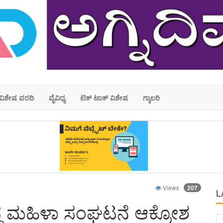
ವಿಶೇಷ ವರದಿ
ವೈವಿಧ್ಯ
ಟಿಕ್ ಟಾಕ್ ವಿಶೇಷ
ಗ್ಯಾಲರಿ
Views
207
L
ುದ್ಧ ಮಹಿಳಾ ಸಂಘಟನೆ ಆಕ್ರೋಶ