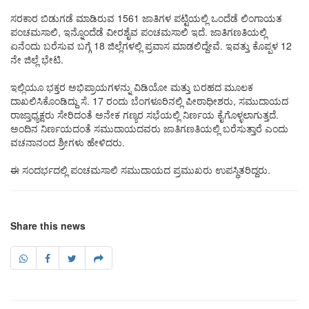
ಸರಕಾರ ಬಿಡುಗಡೆ ಮಾಡಿರುವ 1561 ಜಾತಿಗಳ ಪಟ್ಟಿಯಲ್ಲಿ ಒಂದೆಡೆ ಲಿಂಗಾಯತ
ಪಂಚಮಸಾಲಿ, ಇನ್ನೊಂದೆಡೆ ವೀರಶೈವ ಪಂಚಮಸಾಲಿ ಇದೆ. ಜಾತಿಗಣತಿಯಲ್ಲಿ
ಏನೆಂದು ಬರೆಸುವ ಬಗ್ಗೆ 18 ಜಿಲ್ಲೆಗಳಲ್ಲಿ ಪ್ರವಾಸ ಮಾಡಲಿದ್ದೇವೆ. ಇವತ್ತು ಕೊಪ್ಪಳ 12
ನೇ ಜಿಲ್ಲೆ ಭೇಟಿ.
ಇಲ್ಲಿಯೂ ಭಕ್ತರ ಅಭಿಪ್ರಾಯಗಳನ್ನು ವಿಡಿಯೋ ಮತ್ತು ಬರಹದ ಮೂಲಕ
ದಾಖಲಿಸಿಕೊಂಡಿದ್ದು ಸೆ. 17 ರಂದು ಬೆಂಗಳೂರಿನಲ್ಲಿ ಪೀಠಾಧೀಶರು, ಸಮುದಾಯದ
ರಾಜ್ತಾಧ್ಯಕ್ಷರು ಸೇರಿದಂತೆ ಅನೇಕ ಗಣ್ಯರ ಸಭೆಯಲ್ಲಿ ನಿರ್ಣಯ ಕೈಗೊಳ್ಳಲಾಗುತ್ತದೆ.
ಅಂದಿನ ನಿರ್ಣಯದಂತೆ ಸಮುದಾಯದವರು ಜಾತಿಗಣತಿಯಲ್ಲಿ ಬರೆಸುತ್ತಾರೆ ಎಂದು
ವಚನಾನಂದ ಶ್ರೀಗಳು ಹೇಳಿದರು.
ಈ ಸಂದರ್ಭದಲ್ಲಿ ಪಂಚಮಸಾಲಿ ಸಮುದಾಯದ ಪ್ರಮುಖರು ಉಪಸ್ಥಿತರಿದ್ದರು.
Share this news