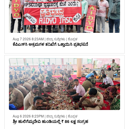
Aug 7 2026 8:23AM | ಜಿಲ್ಲಾ ಸುದ್ದಿಗಳು | ಕೊಪ್ಪಳ
ಕೆಪಿಎಸ್‌ಸಿ ಅಕ್ರಮಗಳ ತನಿಖೆಗೆ ಒತ್ತಾಯಿಸಿ ಪ್ರತಿಭಟನೆ
Aug 6 2026 8:23PM | ಜಿಲ್ಲಾ ಸುದ್ದಿಗಳು | ಕೊಪ್ಪಳ
ಶ್ರೀ ಹುಲಿಗೆಮ್ಮದೇವಿ ಹುಂಡಿಯಲ್ಲಿ ₹ 86 ಲಕ್ಷ ಸಂಗ್ರಹ