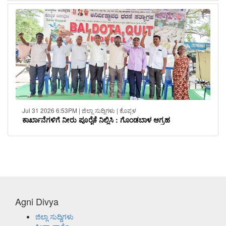
Jul 31 2026 6:53PM | ಜಿಲ್ಲಾ ಸುದ್ದಿಗಳು | ಕೊಪ್ಪಳ
ಕಾರ್ಖಾನೆಗಳಿಗೆ ನೀರು ಪೂರೈಕೆ ನಿಲ್ಲಿಸಿ : ಗೊಂಡಬಾಳ ಆಗ್ರಹ
Agni Divya
ಜಿಲ್ಲಾ ಸುದ್ದಿಗಳು