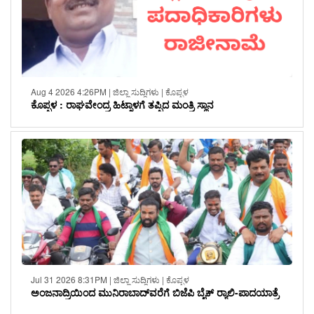
Aug 4 2026 4:26PM | ಜಿಲ್ಲಾ ಸುದ್ದಿಗಳು | ಕೊಪ್ಪಳ
ಕೊಪ್ಪಳ : ರಾಘವೇಂದ್ರ ಹಿಟ್ನಾಳಗೆ ತಪ್ಪಿದ ಮಂತ್ರಿ ಸ್ಥಾನ
Jul 31 2026 8:31PM | ಜಿಲ್ಲಾ ಸುದ್ದಿಗಳು | ಕೊಪ್ಪಳ
ಅಂಜನಾದ್ರಿಯಿಂದ ಮುನಿರಾಬಾದ್‌ವರೆಗೆ ಬಿಜೆಪಿ ಬೈಕ್ ರ‍್ಯಾಲಿ-ಪಾದಯಾತ್ರೆ