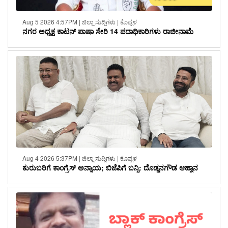
Aug 5 2026 4:57PM | ಜಿಲ್ಲಾ ಸುದ್ದಿಗಳು | ಕೊಪ್ಪಳ
ನಗರ ಅಧ್ಯಕ್ಷ ಕಾಟನ್ ಪಾಷಾ ಸೇರಿ 14 ಪದಾಧಿಕಾರಿಗಳು ರಾಜೀನಾಮೆ
Aug 4 2026 5:37PM | ಜಿಲ್ಲಾ ಸುದ್ದಿಗಳು | ಕೊಪ್ಪಳ
ಕುರುಬರಿಗೆ ಕಾಂಗ್ರೆಸ್ ಅನ್ಯಾಯ; ಬಿಜೆಪಿಗೆ ಬನ್ನಿ: ದೊಡ್ಡನಗೌಡ ಆಹ್ವಾನ