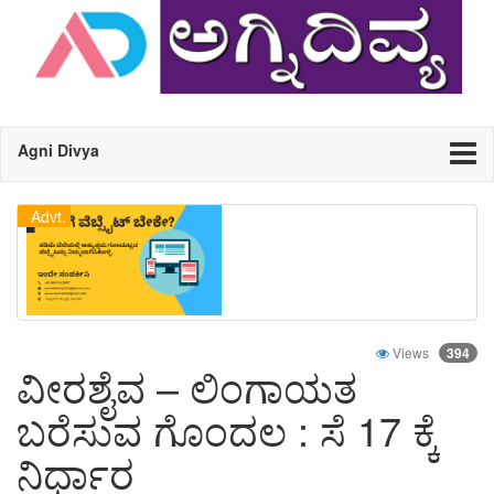
Agni Divya
Advt.
Views
394
ವೀರಶೈವ – ಲಿಂಗಾಯತ
ಬರೆಸುವ ಗೊಂದಲ : ಸೆ 17 ಕ್ಕೆ
ನಿರ್ಧಾರ