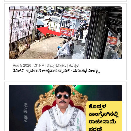
Aug 5 2026 7:31PM | ಜಿಲ್ಲಾ ಸುದ್ದಿಗಳು | ಕೊಪ್ಪಳ
ಸಿಸಿಟಿವಿ ಕ್ಯಾಮರಾಗೆ ಅಡ್ಡವಾದ ಬ್ಯಾನರ್ : ನಗರಸಭೆ ನಿರ್ಲಕ್ಷ್ಯ